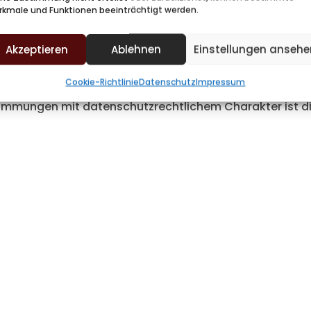
rkmale und Funktionen beeinträchtigt werden.
, dass sie mit der Verarbeitung der sie betreffenden 
Akzeptieren
Ablehnen
Einstellungen ansehe
 Verarbeitung Verantwortlichen
Cookie-Richtlinie
Datenschutz
Impressum
chutz-Grundverordnung, sonstiger in den Mitgliedstaat
immungen mit datenschutzrechtlichem Charakter ist di
e