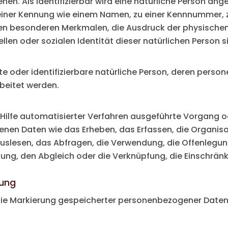
en. Als identifizierbar wird eine natürliche Person ange
iner Kennung wie einem Namen, zu einer Kennnummer, z
n besonderen Merkmalen, die Ausdruck der physischen,
ellen oder sozialen Identität dieser natürlichen Person si
ierte oder identifizierbare natürliche Person, deren per
beitet werden.
e Hilfe automatisierter Verfahren ausgeführte Vorgang 
 Daten wie das Erheben, das Erfassen, die Organisati
slesen, das Abfragen, die Verwendung, die Offenlegun
llung, den Abgleich oder die Verknüpfung, die Einschrän
tung
die Markierung gespeicherter personenbezogener Daten m