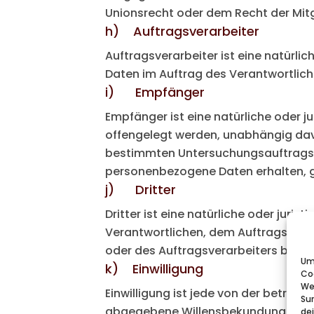
Unionsrecht oder dem Recht der Mit
h) Auftragsverarbeiter
Auftragsverarbeiter ist eine natürli
Daten im Auftrag des Verantwortlich
i) Empfänger
Empfänger ist eine natürliche oder j
offengelegt werden, unabhängig davo
bestimmten Untersuchungsauftrags 
personenbezogene Daten erhalten, g
j) Dritter
Dritter ist eine natürliche oder juri
Verantwortlichen, dem Auftragsverar
oder des Auftragsverarbeiters befug
Um 
k) Einwilligung
Co
We
Einwilligung ist jede von der betroff
Su
abgegebene Willensbekundung in Form
de