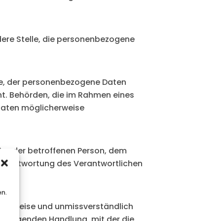
ndere Stelle, die personenbezogene
elle, der personenbezogene Daten
ht. Behörden, die im Rahmen eines
aaten möglicherweise
außer der betroffenen Person, dem
 Verantwortung des Verantwortlichen
en.
ierter Weise und unmissverständlich
stätigenden Handlung, mit der die