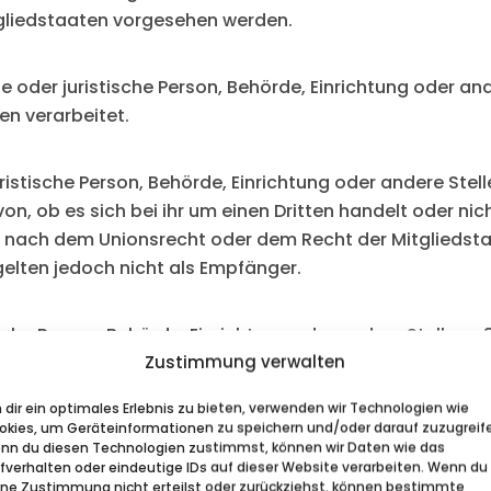
gliedstaaten vorgesehen werden.
che oder juristische Person, Behörde, Einrichtung oder a
en verarbeitet.
uristische Person, Behörde, Einrichtung oder andere St
n, ob es sich bei ihr um einen Dritten handelt oder nic
nach dem Unionsrecht oder dem Recht der Mitgliedst
elten jedoch nicht als Empfänger.
stische Person, Behörde, Einrichtung oder andere Stelle 
Zustimmung verwalten
beiter und den Personen, die unter der unmittelbaren
t sind, die personenbezogenen Daten zu verarbeiten.
dir ein optimales Erlebnis zu bieten, verwenden wir Technologien wie
okies, um Geräteinformationen zu speichern und/oder darauf zuzugreif
nn du diesen Technologien zustimmst, können wir Daten wie das
enen Person freiwillig für den bestimmten Fall in inform
rfverhalten oder eindeutige IDs auf dieser Website verarbeiten. Wenn du
 einer Erklärung oder einer sonstigen eindeutigen be
ine Zustimmung nicht erteilst oder zurückziehst, können bestimmte